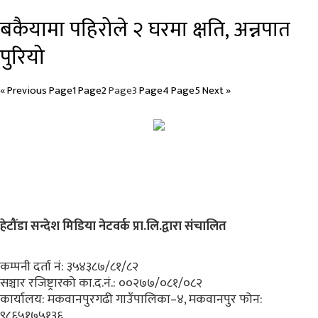
बकैयामा पहिरोले २ घरमा क्षति, अन्नपात
पुरियो
« Previous
Page
1
Page
2
Page
3
Page
4
Page
5
Next »
हेटौंडा सन्देश मिडिया नेटवर्क प्रा.लि.द्वारा संचालित
कम्पनी दर्ता नं: ३५४३८७/८१/८२
सञ्चार रजिष्ट्रारको का.द.नं.:
००२७७/०८१/०८२
कार्यालय:
मकवानपुरगढी गाउँपालिका–४, मकवानपुर
फोन:
९८६५१७५१३६