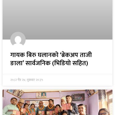
गायक बिरु घलानको ‘ब्रेकअप ताजी
ङाला’ सार्वजनिक (भिडियो सहित)
२०८२ चैत्र २७, शुक्रबार २०:३५