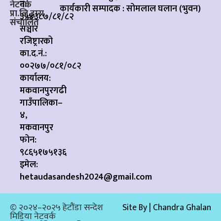
नं:
नेटवर्क
कार्यकारी सम्पादक :
सोमलाल घलान (भुवन)
प्रा.लि.द्वारा
३५४३८७/८१/८२
संचालित
सञ्चार
रजिष्ट्रारको
का.द.नं.:
००२७७/०८१/०८२
कार्यालय:
मकवानपुरगढी
गाउँपालिका–
४,
मकवानपुर
फोन:
९८६५१७५१३६
इमेल:
hetaudasandesh2024@gmail.com
© २०२४–२०२५ हेटौंडा सन्देश
Site By | Chandra Ghalan
मिडिया नेटवर्क