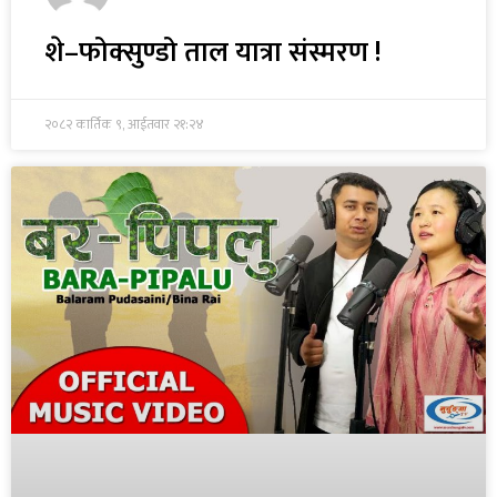
शे–फोक्सुण्डो ताल यात्रा संस्मरण !
२०८२ कार्तिक ९, आईतवार २१:२४