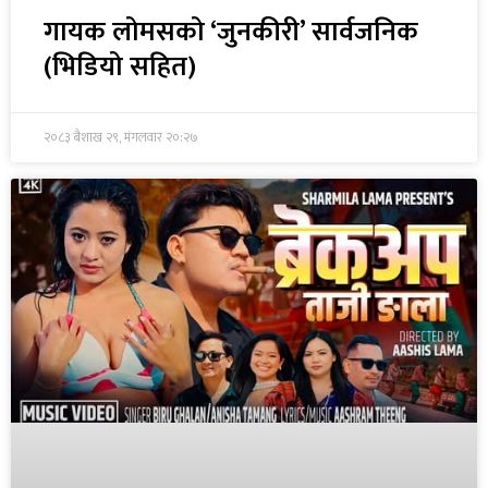
गायक लोमसको ‘जुनकीरी’ सार्वजनिक
(भिडियो सहित)
२०८३ बैशाख २९, मंगलवार २०:२७