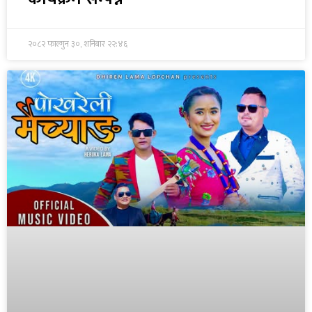
२०८२ फाल्गुन ३०, शनिबार २२:४६