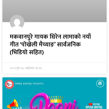
मकवानपुरे गायक धिरेन लामाको नयाँ
गीत ‘पोख्रेली मैच्याङ’ सार्वजनिक
(भिडियो सहित)
२०८२ पुष २७, आईतवार २१:२७