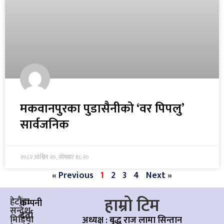
मकवानपुरका पुडासैनीको ‘वर पिपलु’
सार्वजनिक
२०८२ आश्विन २०, सोमबार १८:२०
« Previous
1
2
3
4
Next »
हाम्रो टिम
हेटौंडा
कम्पनी
सन्देश
दर्ता
मिडिया
अध्यक्ष : बुद्ध राज लामा सिन्तान