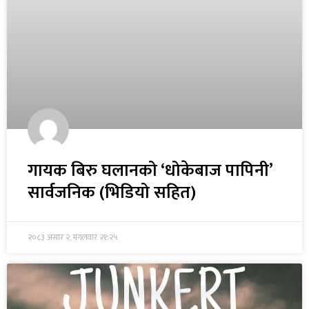
गायक बिरु घलानको ‘धोकेबाज पापिनी’
सार्वजनिक (भिडियो सहित)
२०८३ असार २, मंगलवार २१:२५