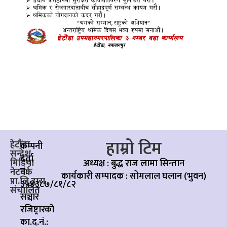
हाम्रो टिम
हेटौंडा
कम्पनी
सन्देश
दर्ता
मिडिया
अध्यक्ष : बुद्ध राज लामा सिन्तान
नं:
नेटवर्क
कार्यकारी सम्पादक :
सोमलाल घलान (भुवन)
प्रा.लि.द्वारा
३५४३८७/८१/८२
संचालित
सञ्चार
रजिष्ट्रारको
का.द.नं.: