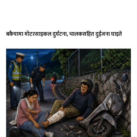
बकैयामा मोटरसाइकल दुर्घटना, चालकसहित दुईजना घाइते