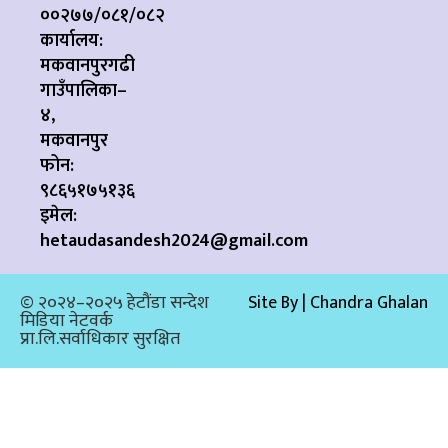
००२७७/०८१/०८२
कार्यालय:
मकवानपुरगढी
गाउँपालिका–
४,
मकवानपुर
फोन:
९८६५१७५१३६
इमेल:
hetaudasandesh2024@gmail.com
© २०२४–२०२५ हेटौंडा सन्देश
Site By | Chandra Ghalan
मिडिया नेटवर्क
प्रा.लि.सर्वाधिकार सुरक्षित​