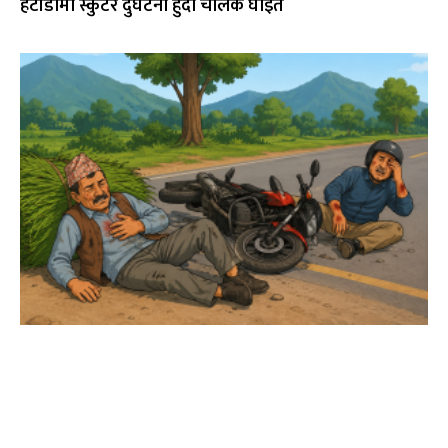
हेटौंडामा स्कुटर दुर्घटना हुँदा चालक घाइते