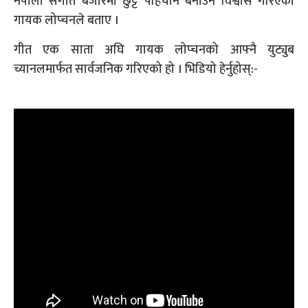
नेपाली संगीत बजारमा छुट्टै पहिचान बनाउने विश्वास गरिएको
गायक लोप्चनले बताए ।
गीत एक साता अघि गायक लोप्चनको आफ्नै युट्युब
च्यानलमार्फत सार्वजनिक गरिएको हो । भिडियो हेर्नुहोस्:-