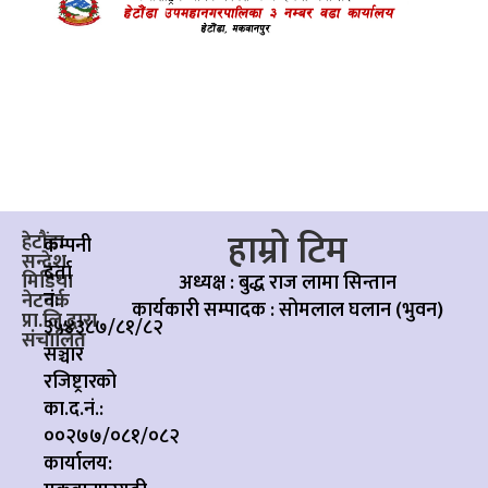
हाम्रो टिम
हेटौंडा
कम्पनी
सन्देश
दर्ता
मिडिया
अध्यक्ष : बुद्ध राज लामा सिन्तान
नं:
नेटवर्क
कार्यकारी सम्पादक :
सोमलाल घलान (भुवन)
प्रा.लि.द्वारा
३५४३८७/८१/८२
संचालित
सञ्चार
रजिष्ट्रारको
का.द.नं.:
००२७७/०८१/०८२
कार्यालय: