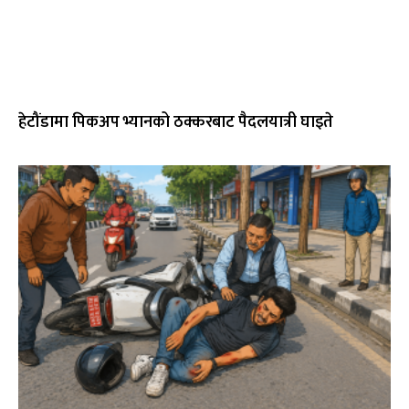
हेटौंडामा पिकअप भ्यानको ठक्करबाट पैदलयात्री घाइते