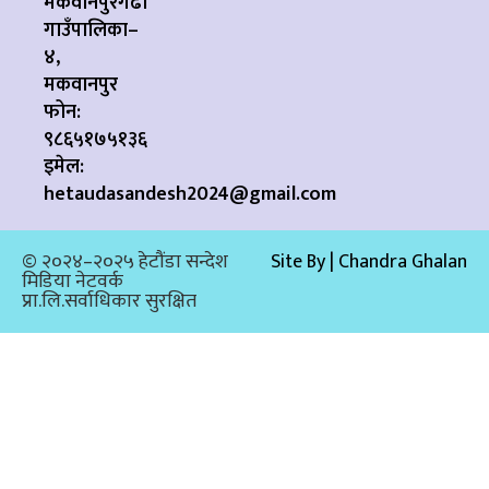
मकवानपुरगढी
गाउँपालिका–
४,
मकवानपुर
फोन:
९८६५१७५१३६
इमेल:
hetaudasandesh2024@gmail.com
© २०२४–२०२५ हेटौंडा सन्देश
Site By | Chandra Ghalan
मिडिया नेटवर्क
प्रा.लि.सर्वाधिकार सुरक्षित​