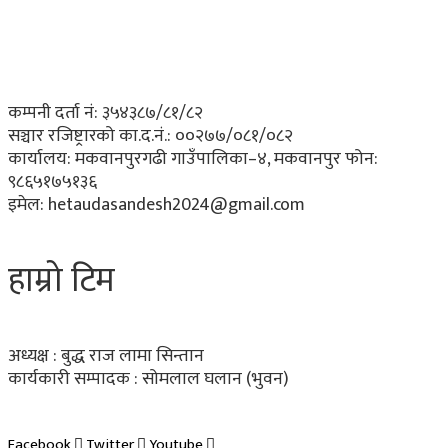
कम्पनी दर्ता नं: ३५४३८७/८१/८२
सञ्चार रजिष्ट्रारको का.द.नं.:
००२७७/०८१/०८२
कार्यालय:
मकवानपुरगढी गाउँपालिका–४, मकवानपुर
फोन:
९८६५१७५१३६
इमेल:
hetaudasandesh2024@gmail.com
हाम्रो टिम
अध्यक्ष : बुद्ध राज लामा सिन्तान
कार्यकारी सम्पादक :
सोमलाल घलान (भुवन)
Facebook
Twitter
Youtube