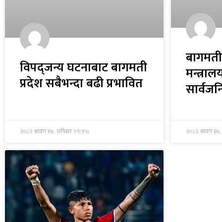
बागमती 
विपद्जन्य घटनाबाट बागमती
मन्त्रा
प्रदेश सबैभन्दा बढी प्रभावित
सार्वज
२०८२ श्रावण १७, शनिबार ०९:४७
२०८२ श्रावण १७,