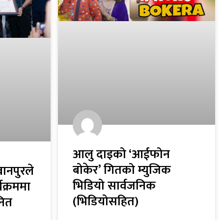
आलु दाइको ‘आईफोन
बोकेर’ गितको म्युजिक
ानपुरले
भिडियो सार्वजनिक
क्रममा
(भिडियोसहित)
नित