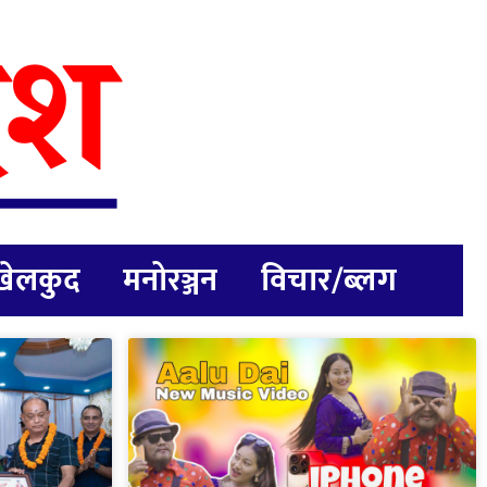
खेलकुद
मनोरञ्जन
विचार/ब्लग