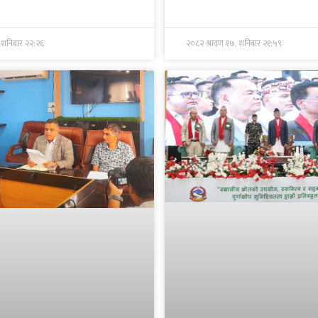
 शनिबार २२:२६
२०८२ श्रावण १७, शनिबार २१:५९