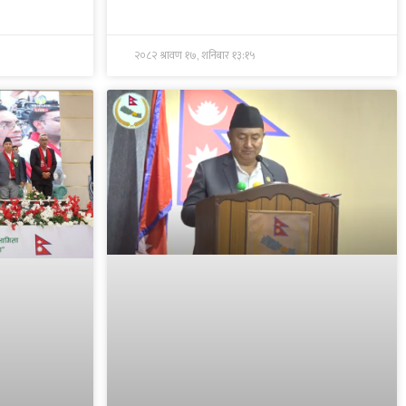
२०८२ श्रावण १७, शनिबार १३:१५