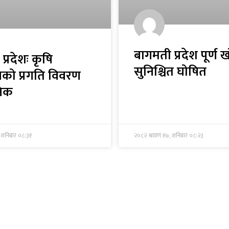
बागमती प्रदेश पूर्ण 
प्रदेशः कृषि
सुनिश्चित घोषित
लयको प्रगति विवरण
निक
 शनिबार ०८:३१
२०८२ श्रावण १७, शनिबार ०८:२३