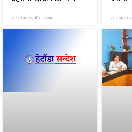
२०८२ श्रावण १७, शनिबार २२:५७
२०८२ श्रावण १७,