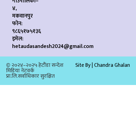
गाउँपालिका–
४,
मकवानपुर
फोन:
९८६५१७५१३६
इमेल:
hetaudasandesh2024@gmail.com
© २०२४–२०२५ हेटौंडा सन्देश
Site By | Chandra Ghalan
मिडिया नेटवर्क
प्रा.लि.सर्वाधिकार सुरक्षित​