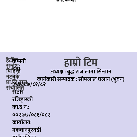
हाम्रो टिम
हेटौंडा
कम्पनी
सन्देश
दर्ता
मिडिया
अध्यक्ष : बुद्ध राज लामा सिन्तान
नं:
नेटवर्क
कार्यकारी सम्पादक :
सोमलाल घलान (भुवन)
प्रा.लि.द्वारा
३५४३८७/८१/८२
संचालित
सञ्चार
रजिष्ट्रारको
का.द.नं.:
००२७७/०८१/०८२
कार्यालय:
मकवानपुरगढी