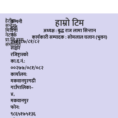
हाम्रो टिम
हेटौंडा
कम्पनी
सन्देश
दर्ता
मिडिया
अध्यक्ष : बुद्ध राज लामा सिन्तान
नं:
नेटवर्क
कार्यकारी सम्पादक :
सोमलाल घलान (भुवन)
प्रा.लि.द्वारा
३५४३८७/८१/८२
संचालित
सञ्चार
रजिष्ट्रारको
का.द.नं.:
००२७७/०८१/०८२
कार्यालय:
मकवानपुरगढी
गाउँपालिका–
४,
मकवानपुर
फोन:
९८६५१७५१३६