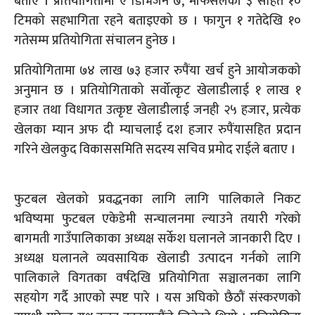
बताए । प्रतियोगितामा ए डिभिजन ७, मोफसलका ३ सहित १०
टिमको सहभागिता रहने बताइएको छ । फागुन १ गतेदेखि १०
गतेसम्म प्रतियोगिता संचालन हुनेछ ।
प्रतियोगितामा ७४ लाख ७३ हजार रुपैंया खर्च हुने आयोजकको
अनुमान छ । प्रतियोगिताको सर्वोत्कृट खेलाडीलाई १ लाख १
हजार तथा विधागत उत्कृष्ट खेलाडीलाई जनही २५ हजार, प्रत्येक
खेलका म्यान अफ दी म्याचलाई दश हजार रुपैंयासहित प्रदान
गरिने खेलकुद विकाससमिति सदस्य सचिव प्रमोद राईले बताए ।
फुटबल खेलको प्रवद्धनका लागि लागि पालिकाले निकट
भविष्यमा फुटबल एकेडेमी सन्चालनमा ल्याउने तयारी गरेको
बागमती गाउँपालिकाका अध्यक्ष सर्केश घलानले जानकारी दिए ।
अध्यक्ष घलानले व्यवसायिक खेलाडी उत्पादन गर्नको लागि
पालिकाले विगतका वर्षदेखि प्रतियोगिता सञ्चालनका लागि
सहयोग गर्दै आएको स्पष्ट पारे । यस अघिको छैठौं संस्करणको