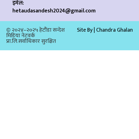
इमेल:
hetaudasandesh2024@gmail.com
© २०२४–२०२५ हेटौंडा सन्देश
Site By | Chandra Ghalan
मिडिया नेटवर्क
प्रा.लि.सर्वाधिकार सुरक्षित​