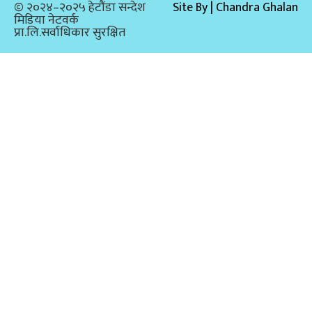
© २०२४–२०२५ हेटौंडा सन्देश
Site By | Chandra Ghalan
मिडिया नेटवर्क
प्रा.लि.सर्वाधिकार सुरक्षित​