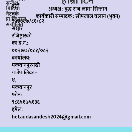
हाम्रो टिम
सन्देश
दर्ता
मिडिया
अध्यक्ष : बुद्ध राज लामा सिन्तान
नं:
नेटवर्क
कार्यकारी सम्पादक :
सोमलाल घलान (भुवन)
प्रा.लि.द्वारा
३५४३८७/८१/८२
संचालित
सञ्चार
रजिष्ट्रारको
का.द.नं.:
००२७७/०८१/०८२
कार्यालय:
मकवानपुरगढी
गाउँपालिका–
४,
मकवानपुर
फोन:
९८६५१७५१३६
इमेल:
hetaudasandesh2024@gmail.com