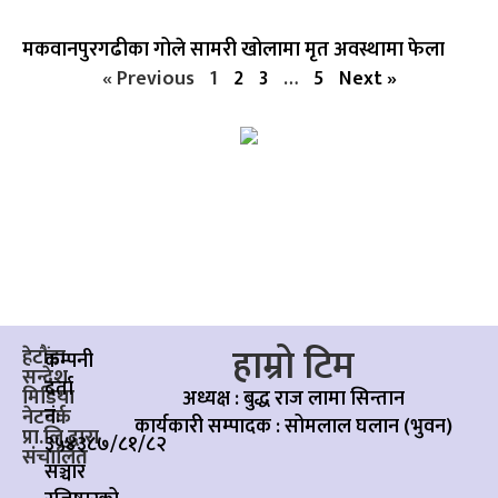
मकवानपुरगढीका गोले सामरी खोलामा मृत अवस्थामा फेला
« Previous
1
2
3
…
5
Next »
हाम्रो टिम
हेटौंडा
कम्पनी
सन्देश
दर्ता
मिडिया
अध्यक्ष : बुद्ध राज लामा सिन्तान
नं:
नेटवर्क
कार्यकारी सम्पादक :
सोमलाल घलान (भुवन)
प्रा.लि.द्वारा
३५४३८७/८१/८२
संचालित
सञ्चार