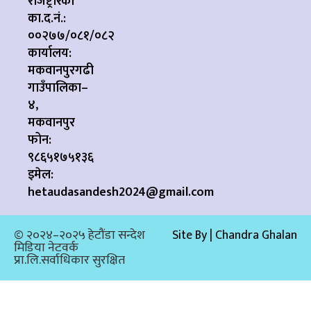
रजिष्ट्रारको
का.द.नं.:
००२७७/०८१/०८२
कार्यालय:
मकवानपुरगढी
गाउँपालिका–
४,
मकवानपुर
फोन:
९८६५१७५१३६
इमेल:
hetaudasandesh2024@gmail.com
© २०२४–२०२५ हेटौंडा सन्देश
Site By | Chandra Ghalan
मिडिया नेटवर्क
प्रा.लि.सर्वाधिकार सुरक्षित​