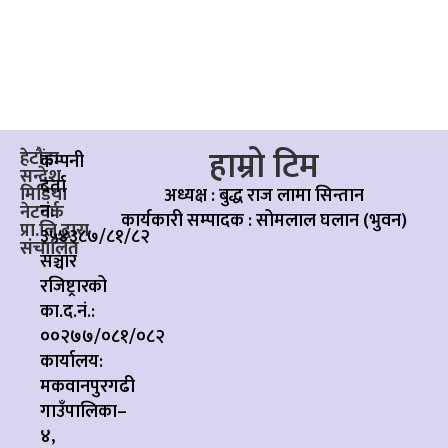
हाम्रो टिम
हेटौंडा
कम्पनी
सन्देश
दर्ता
मिडिया
अध्यक्ष : बुद्ध राज लामा सिन्तान
नं:
नेटवर्क
कार्यकारी सम्पादक :
सोमलाल घलान (भुवन)
प्रा.लि.द्वारा
३५४३८७/८१/८२
संचालित
सञ्चार
रजिष्ट्रारको
का.द.नं.:
००२७७/०८१/०८२
कार्यालय:
मकवानपुरगढी
गाउँपालिका–
४,