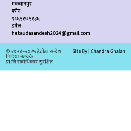
मकवानपुर
फोन:
९८६५१७५१३६
इमेल:
hetaudasandesh2024@gmail.com
© २०२४–२०२५ हेटौंडा सन्देश
Site By | Chandra Ghalan
मिडिया नेटवर्क
प्रा.लि.सर्वाधिकार सुरक्षित​