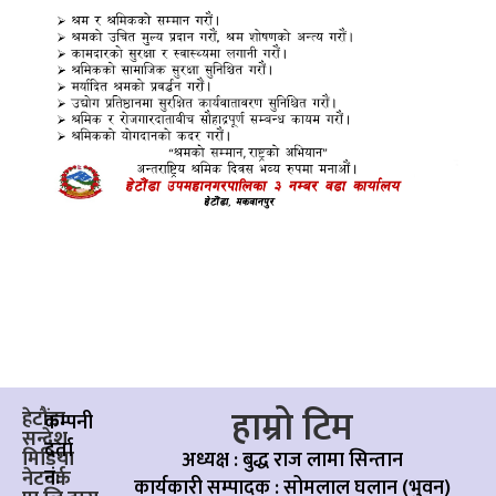
हाम्रो टिम
हेटौंडा
कम्पनी
सन्देश
दर्ता
मिडिया
अध्यक्ष : बुद्ध राज लामा सिन्तान
नं:
नेटवर्क
कार्यकारी सम्पादक :
सोमलाल घलान (भुवन)