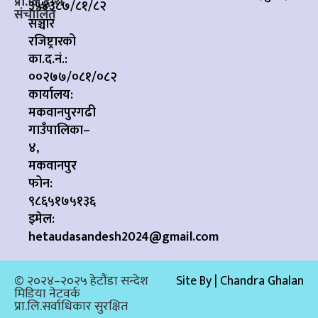
प्रा.लि.द्वारा
३५४३८७/८१/८२
संचालित
सञ्चार
रजिष्ट्रारको
का.द.नं.:
००२७७/०८१/०८२
कार्यालय:
मकवानपुरगढी
गाउँपालिका–
४,
मकवानपुर
फोन:
९८६५१७५१३६
इमेल:
hetaudasandesh2024@gmail.com
© २०२४–२०२५ हेटौंडा सन्देश
Site By | Chandra Ghalan
मिडिया नेटवर्क
प्रा.लि.सर्वाधिकार सुरक्षित​