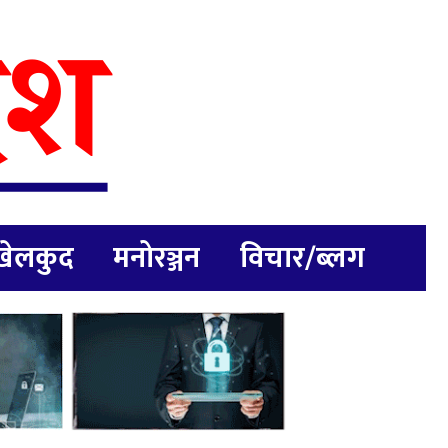
खेलकुद
मनोरञ्जन
विचार/ब्लग