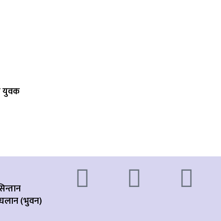
 युवक
सिन्तान
घलान (भुवन)