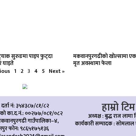
्र्याक सुरुङमा पाइप फुट्दा
मकवानपुरगढीको खोल्सामा एक
 घाइते
मृत अवस्थामा फेला
ious
1
2
3
4
5
Next »
हाम्रो टिम
 दर्ता नं: ३५४३८७/८१/८२
ारको का.द.नं.:
००२७७/०८१/०८२
अध्यक्ष : बुद्ध राज लामा 
कवानपुरगढी गाउँपालिका–४,
कार्यकारी सम्पादक :
सोमलाल 
पुर
फोन:
९८६५१७५१३६