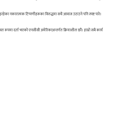
भइरहेका नकारात्मक टिप्पणीहरूका विरुद्धमा सधैं आवाज उठाउने पनि स्पष्ट पारे।
वत रूपमा दर्ता भएको एनसीसी अमेरिकाअन्तर्गत क्रियाशील छौं। हाम्रो सबै कार्य