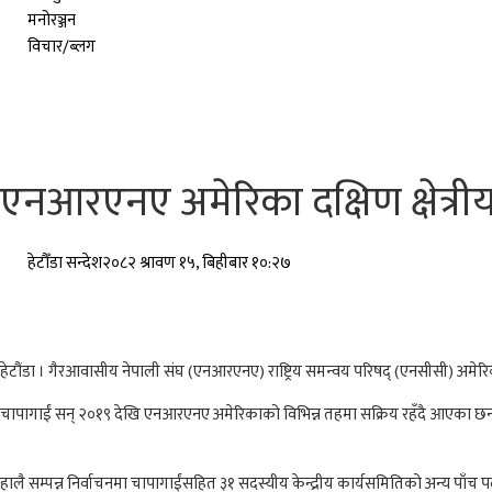
मनोरञ्जन
विचार/ब्लग
एनआरएनए अमेरिका दक्षिण क्षेत्रीय
हेटौँडा सन्देश
२०८२ श्रावण १५, बिहीबार १०:२७
हेटौंडा । गैरआवासीय नेपाली संघ (एनआरएनए) राष्ट्रिय समन्वय परिषद् (एनसीसी) अमेरिका
चापागाईं सन् २०१९ देखि एनआरएनए अमेरिकाको विभिन्न तहमा सक्रिय रहँदै आएका छन्।
हालै सम्पन्न निर्वाचनमा चापागाईंसहित ३१ सदस्यीय केन्द्रीय कार्यसमितिको अन्य पाँच पदम