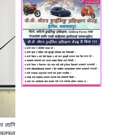
ाका लागि
को छलफल