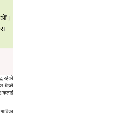
्ध रहेको
्रेष्ठले
क्षकलाई
र माविका