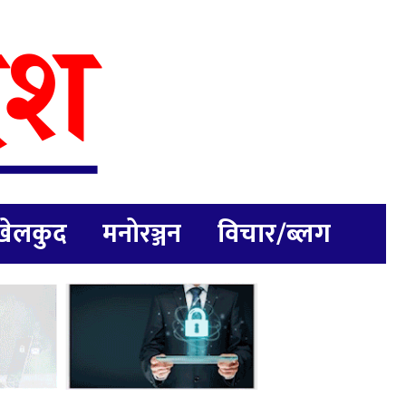
खेलकुद
मनोरञ्जन
विचार/ब्लग