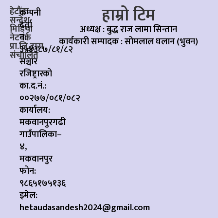
हाम्रो टिम
हेटौंडा
कम्पनी
सन्देश
दर्ता
मिडिया
अध्यक्ष : बुद्ध राज लामा सिन्तान
नं:
नेटवर्क
कार्यकारी सम्पादक :
सोमलाल घलान (भुवन)
प्रा.लि.द्वारा
३५४३८७/८१/८२
संचालित
सञ्चार
रजिष्ट्रारको
का.द.नं.:
००२७७/०८१/०८२
कार्यालय:
मकवानपुरगढी
गाउँपालिका–
४,
मकवानपुर
फोन:
९८६५१७५१३६
इमेल:
hetaudasandesh2024@gmail.com