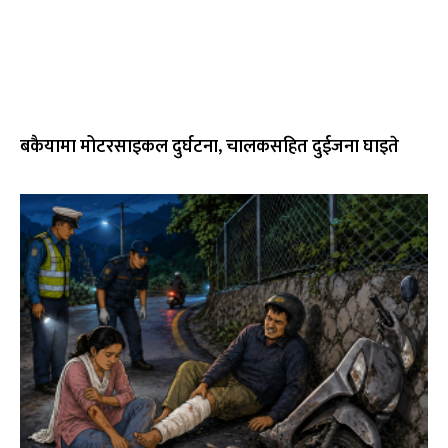
बकैयामा मोटरसाइकल दुर्घटना, चालकसहित दुईजना घाइते