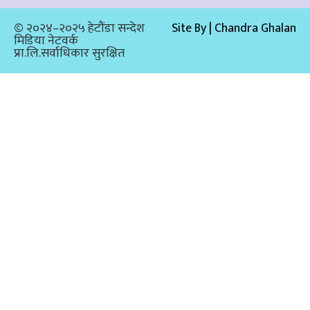
© २०२४–२०२५ हेटौंडा सन्देश
Site By | Chandra Ghalan
मिडिया नेटवर्क
प्रा.लि.सर्वाधिकार सुरक्षित​