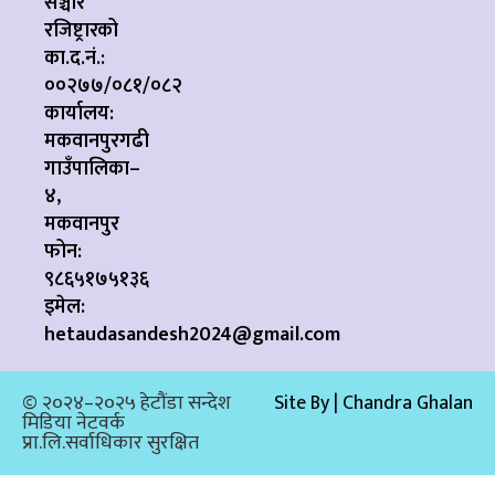
सञ्चार
रजिष्ट्रारको
का.द.नं.:
००२७७/०८१/०८२
कार्यालय:
मकवानपुरगढी
गाउँपालिका–
४,
मकवानपुर
फोन:
९८६५१७५१३६
इमेल:
hetaudasandesh2024@gmail.com
© २०२४–२०२५ हेटौंडा सन्देश
Site By | Chandra Ghalan
मिडिया नेटवर्क
प्रा.लि.सर्वाधिकार सुरक्षित​