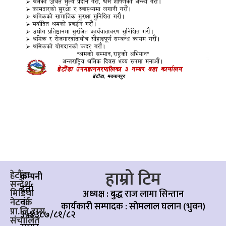
हाम्रो टिम
हेटौंडा
कम्पनी
सन्देश
दर्ता
मिडिया
अध्यक्ष : बुद्ध राज लामा सिन्तान
नं:
नेटवर्क
कार्यकारी सम्पादक :
सोमलाल घलान (भुवन)
प्रा.लि.द्वारा
३५४३८७/८१/८२
संचालित