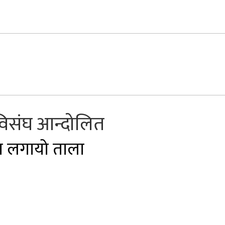
ेविसंघ आन्दोलित
ा लगायो ताला