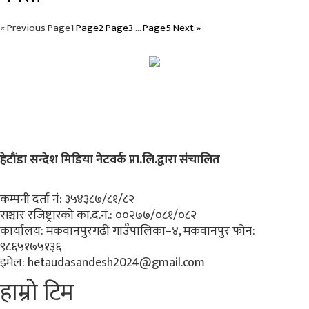
« Previous
Page
1
Page
2
Page
3
…
Page
5
Next »
हेटौंडा सन्देश मिडिया नेटवर्क प्रा.लि.द्वारा संचालित
कम्पनी दर्ता नं: ३५४३८७/८१/८२
सञ्चार रजिष्ट्रारको का.द.नं.:
००२७७/०८१/०८२
कार्यालय:
मकवानपुरगढी गाउँपालिका–४, मकवानपुर
फोन:
९८६५१७५१३६
इमेल:
hetaudasandesh2024@gmail.com
हाम्रो टिम