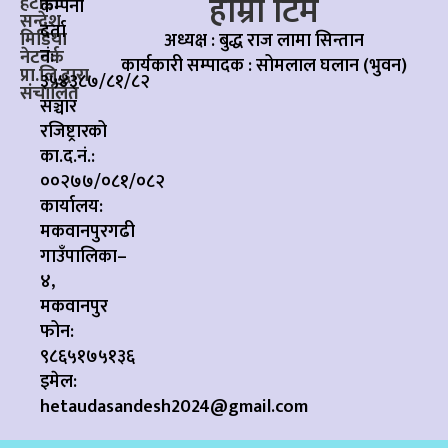
हाम्रो टिम
हेटौंडा
कम्पनी
सन्देश
दर्ता
मिडिया
अध्यक्ष : बुद्ध राज लामा सिन्तान
नं:
नेटवर्क
कार्यकारी सम्पादक :
सोमलाल घलान (भुवन)
प्रा.लि.द्वारा
३५४३८७/८१/८२
संचालित
सञ्चार
रजिष्ट्रारको
का.द.नं.:
००२७७/०८१/०८२
कार्यालय:
मकवानपुरगढी
गाउँपालिका–
४,
मकवानपुर
फोन:
९८६५१७५१३६
इमेल:
hetaudasandesh2024@gmail.com