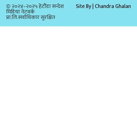
© २०२४–२०२५ हेटौंडा सन्देश
Site By | Chandra Ghalan
मिडिया नेटवर्क
प्रा.लि.सर्वाधिकार सुरक्षित​