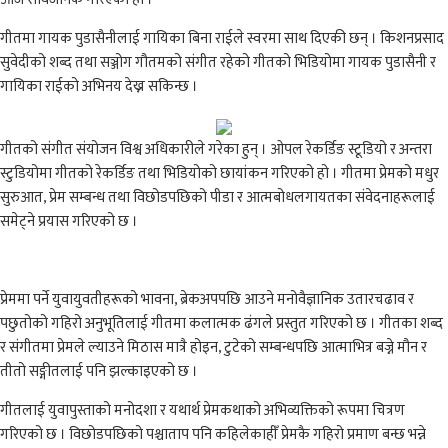
गीतमा गायक पुडासैनीलाई गायिका बिना राईले स्वरमा साथ दिएकी छन् । किशनप्रसाद
सुवेदीको शब्द तथा सञ्जोग गौतमको संगीत रहेको गीतको भिडियोमा गायक पुडासैनी र
गायिका राईको अभिनय देख्न सकिन्छ ।
गीतको संगीत संयोजन विश्व अधिकारीले गरेका हुन् । ओपल रेकर्डिङ स्टूडियो र अन्तरा
स्टुडियोमा गीतको रेकर्डिङ तथा भिडियोको छायांकन गरिएको हो । गीतमा प्रेमको मधुर
सुरुआत, प्रेम सम्बन्ध तथा विछोडपछिको पीडा र आत्मबोधलगायतका संवेदनाहरूलाई
समेट्ने प्रयास गरिएको छ ।
प्रेममा पर्ने युवायुवतीहरूको भावना, ब्रेकअपपछि आउने मनोवैज्ञानिक उतारचढाव र
पछुतोको गहिरो अनुभूतिलाई गीतमा कलात्मक ढंगले प्रस्तुत गरिएको छ । गीतका शब्द
र संगीतमा प्रेमले ल्याउने मिठास मात्रै होइन, टुटेको सम्बन्धपछि आत्माभित्र बज्ने मौन र
तीतो सङ्गीतलाई पनि झल्काइएको छ ।
गीतलाई युवापुस्ताको मनोदशा र यथार्थ प्रेमकथाको अभिव्यक्तिको रूपमा चित्रण
गरिएको छ । विछोडपछिको पश्चाताप पनि कहिलेकाहीँ प्रेमकै गहिरो प्रमाण बन्छ भन्ने