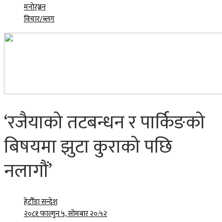
मनोरञ्जन
विचार/ब्लग
‘रजैयाको तटबन्धन र पार्किङको
बिषयमा झुटा कुराको पछि
नलागौं’
हेटौँडा सन्देश
२०८१ फाल्गुन ५, सोमबार २०:५२