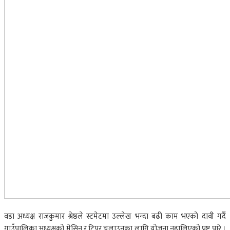
वडा अध्यक्ष राजकुमार श्रेष्ठले स्टमेटमा उल्लेख भन्दा बढी काम भएको दावी गर्दै
गाउँपालिका अध्यक्षको मेसिन र टिपर चलाउनका लागि योजना नहालिएको प्रष्ट पारे ।