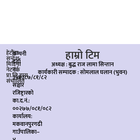
हाम्रो टिम
हेटौंडा
कम्पनी
सन्देश
दर्ता
मिडिया
अध्यक्ष : बुद्ध राज लामा सिन्तान
नं:
नेटवर्क
कार्यकारी सम्पादक :
सोमलाल घलान (भुवन)
प्रा.लि.द्वारा
३५४३८७/८१/८२
संचालित
सञ्चार
रजिष्ट्रारको
का.द.नं.:
००२७७/०८१/०८२
कार्यालय:
मकवानपुरगढी
गाउँपालिका–
४,