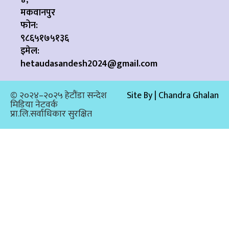
मकवानपुर
फोन:
९८६५१७५१३६
इमेल:
hetaudasandesh2024@gmail.com
© २०२४–२०२५ हेटौंडा सन्देश
Site By | Chandra Ghalan
मिडिया नेटवर्क
प्रा.लि.सर्वाधिकार सुरक्षित​