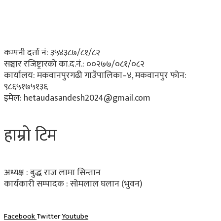
कम्पनी दर्ता नं: ३५४३८७/८१/८२
सञ्चार रजिष्ट्रारको का.द.नं.:
००२७७/०८१/०८२
कार्यालय:
मकवानपुरगढी गाउँपालिका–४, मकवानपुर
फोन:
९८६५१७५१३६
इमेल:
hetaudasandesh2024@gmail.com
हाम्रो टिम
अध्यक्ष : बुद्ध राज लामा सिन्तान
कार्यकारी सम्पादक :
सोमलाल घलान (भुवन)
Facebook
Twitter
Youtube