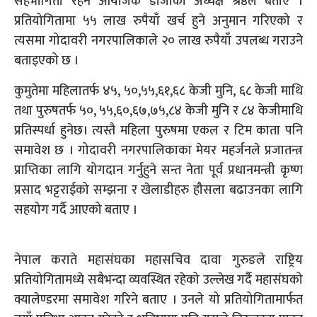
सहभागिता रहने आयोजक डोजोका अध्यक्ष श्रेष्ठले बताए ।
प्रतियोगितामा ५५ लाख रुपैयाँ खर्च हुने अनुमान गरिएको र
त्यसमा गोदावरी नगरपालिकाले २० लाख रुपैयाँ उपलब्ध गराउने
बताइएको छ ।
कुमुतेमा महिलातर्फ ४५, ५०,५५,६१,६८ केजी मुनि, ६८ केजी माथि
तथा पुरुषतर्फ ५०, ५५,६०,६७,७५,८४ केजी मुनि र ८४ केजीमाथि
प्रतिस्पर्धा हुनेछ। त्यस्तै महिला पुरुषमा एकल र टिम काता पनि
समावेश छ । गोदावरी नगरपालिकाका मेयर महर्जनले प्रजातन्त्र
प्राप्तिका लागि योगदान गर्नुहुने सन्त नेता पूर्व प्रधानमन्त्री कृष्ण
प्रसाद भट्टराईको सम्झना र खेलाडीहरु हौसला बढाउनका लागि
सहयोग गर्दै आएको बताए ।
नेपाल कराते महासंघका महासचिव दावा गुरुङले राष्ट्रिय
प्रतियोगितामध्ये सबैभन्दा व्यवस्थित रहेको उल्लेख गर्दै महासंघको
क्यालेण्डरमा समावेश गरिने बताए । उनले यो प्रतियोगितामार्फत