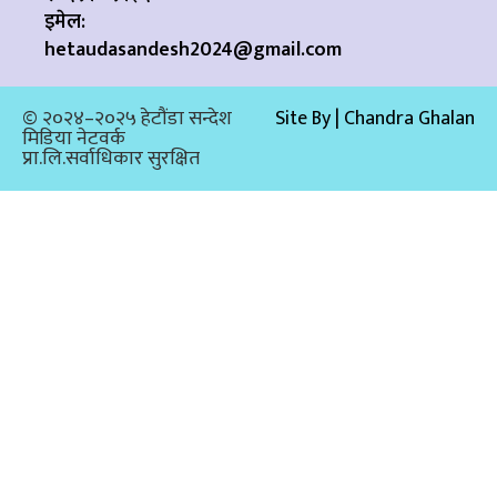
इमेल:
hetaudasandesh2024@gmail.com
© २०२४–२०२५ हेटौंडा सन्देश
Site By | Chandra Ghalan
मिडिया नेटवर्क
प्रा.लि.सर्वाधिकार सुरक्षित​