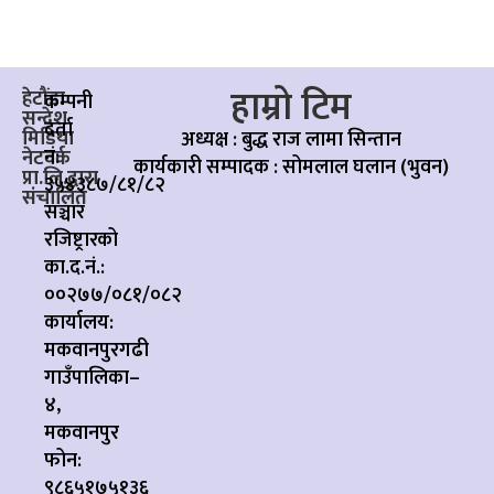
हाम्रो टिम
हेटौंडा
कम्पनी
सन्देश
दर्ता
मिडिया
अध्यक्ष : बुद्ध राज लामा सिन्तान
नं:
नेटवर्क
कार्यकारी सम्पादक :
सोमलाल घलान (भुवन)
प्रा.लि.द्वारा
३५४३८७/८१/८२
संचालित
सञ्चार
रजिष्ट्रारको
का.द.नं.:
००२७७/०८१/०८२
कार्यालय:
मकवानपुरगढी
गाउँपालिका–
४,
मकवानपुर
फोन:
९८६५१७५१३६