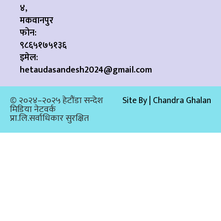
४,
मकवानपुर
फोन:
९८६५१७५१३६
इमेल:
hetaudasandesh2024@gmail.com
© २०२४–२०२५ हेटौंडा सन्देश
Site By | Chandra Ghalan
मिडिया नेटवर्क
प्रा.लि.सर्वाधिकार सुरक्षित​