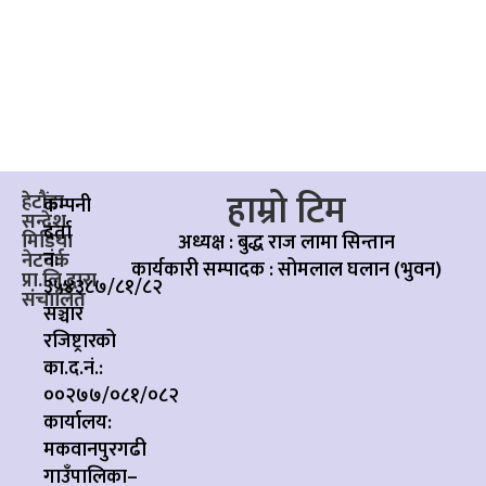
हाम्रो टिम
हेटौंडा
कम्पनी
सन्देश
दर्ता
मिडिया
अध्यक्ष : बुद्ध राज लामा सिन्तान
नं:
नेटवर्क
कार्यकारी सम्पादक :
सोमलाल घलान (भुवन)
प्रा.लि.द्वारा
३५४३८७/८१/८२
संचालित
सञ्चार
रजिष्ट्रारको
का.द.नं.:
००२७७/०८१/०८२
कार्यालय:
मकवानपुरगढी
गाउँपालिका–