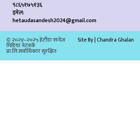
९८६५१७५१३६
इमेल:
hetaudasandesh2024@gmail.com
© २०२४–२०२५ हेटौंडा सन्देश
Site By | Chandra Ghalan
मिडिया नेटवर्क
प्रा.लि.सर्वाधिकार सुरक्षित​