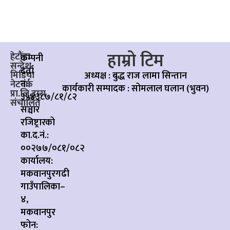
हाम्रो टिम
हेटौंडा
कम्पनी
सन्देश
दर्ता
मिडिया
अध्यक्ष : बुद्ध राज लामा सिन्तान
नं:
नेटवर्क
कार्यकारी सम्पादक :
सोमलाल घलान (भुवन)
प्रा.लि.द्वारा
३५४३८७/८१/८२
संचालित
सञ्चार
रजिष्ट्रारको
का.द.नं.:
००२७७/०८१/०८२
कार्यालय:
मकवानपुरगढी
गाउँपालिका–
४,
मकवानपुर
फोन: