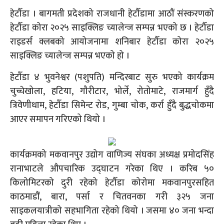
हेटौँडा । बागमती प्रदेशको राजधानी हेटौँडामा आठौं संस्करणको
हेटौँडा कोरा २०२५ साइक्लिङ च्यालेन्ज सम्पन्न भएको छ । हेटौँडा
राइडर्स क्लबको आयोजनामा शनिबार हेटौँडा कोरा २०२५
साइक्लिङ च्यालेन्ज सम्पन्न भएको हो ।
हेटौँडा ४ भुवनेश्वर (पशुपति) मन्दिरबाट सुरु भएको कार्यक्रम
चुच्चेखोला, हटिया, गौरीटार, भोर्ले, रोतोमाटे, राजमार्ग हुँदै
त्रिवेणीधाम, हेटौँडा सिमेन्ट रोड, गुम्बा चोक, कर्रा हुँदै बुद्धचोकमा
आएर समापन गरिएको थियो ।
कार्यक्रमको मकवानपुर उद्योग वाणिज्य संघका अध्यक्ष प्रमोदसिंह
रानाभाटले औपचारिक उद्घाटन गरेका थिए । करिब ५०
किलोमिटरको दुरी रहेको हेटौँडा कोरोमा मकवानपुरसहित
काठमाडौं, बारा, पर्सा र चितवनका गरी ३२५ जना
साइकलयात्रीको सहभागिता रहेको थियो । जसमा ४० जना भन्दा