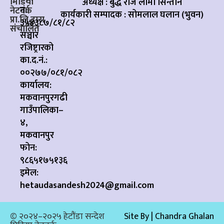
मिडिया
अध्यक्ष : बुद्ध राज लामा सिन्तान
नं:
नेटवर्क
कार्यकारी सम्पादक :
सोमलाल घलान (भुवन)
प्रा.लि.द्वारा
३५४३८७/८१/८२
संचालित
सञ्चार
रजिष्ट्रारको
का.द.नं.:
००२७७/०८१/०८२
कार्यालय:
मकवानपुरगढी
गाउँपालिका–
४,
मकवानपुर
फोन:
९८६५१७५१३६
इमेल:
hetaudasandesh2024@gmail.com
© २०२४–२०२५ हेटौंडा सन्देश
Site By | Chandra Ghalan