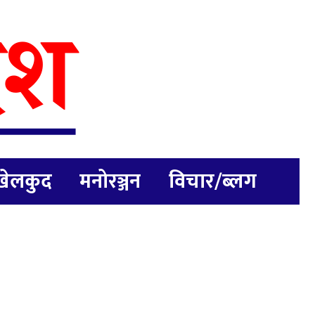
खेलकुद
मनोरञ्जन
विचार/ब्लग