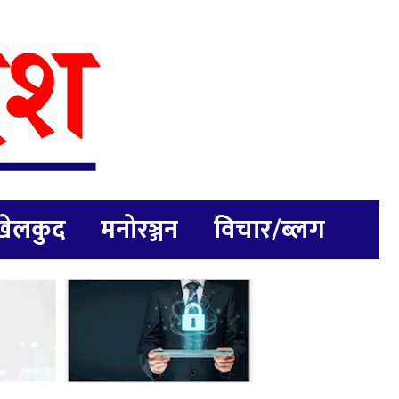
खेलकुद
मनोरञ्जन
विचार/ब्लग