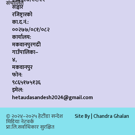
संचालित
सञ्चार
रजिष्ट्रारको
का.द.नं.:
००२७७/०८१/०८२
कार्यालय:
मकवानपुरगढी
गाउँपालिका–
४,
मकवानपुर
फोन:
९८६५१७५१३६
इमेल:
hetaudasandesh2024@gmail.com
© २०२४–२०२५ हेटौंडा सन्देश
Site By | Chandra Ghalan
मिडिया नेटवर्क
प्रा.लि.सर्वाधिकार सुरक्षित​