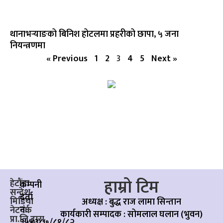
थानाभर्‍याङको बिनिश होटलमा प्रहरीको छापा, ५ जना
नियन्त्रणमा
« Previous
1
2
3
4
5
Next »
हाम्रो टिम
हेटौंडा
कम्पनी
सन्देश
दर्ता
मिडिया
अध्यक्ष : बुद्ध राज लामा सिन्तान
नं:
नेटवर्क
कार्यकारी सम्पादक :
सोमलाल घलान (भुवन)
प्रा.लि.द्वारा
३५४३८७/८१/८२