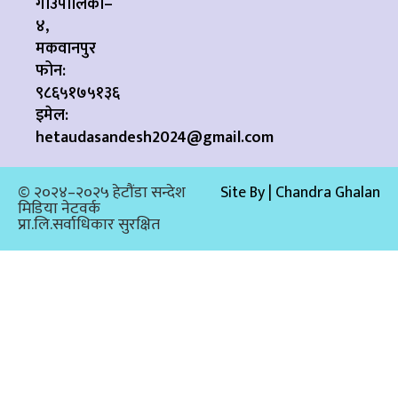
गाउँपालिका–
४,
मकवानपुर
फोन:
९८६५१७५१३६
इमेल:
hetaudasandesh2024@gmail.com
© २०२४–२०२५ हेटौंडा सन्देश
Site By | Chandra Ghalan
मिडिया नेटवर्क
प्रा.लि.सर्वाधिकार सुरक्षित​