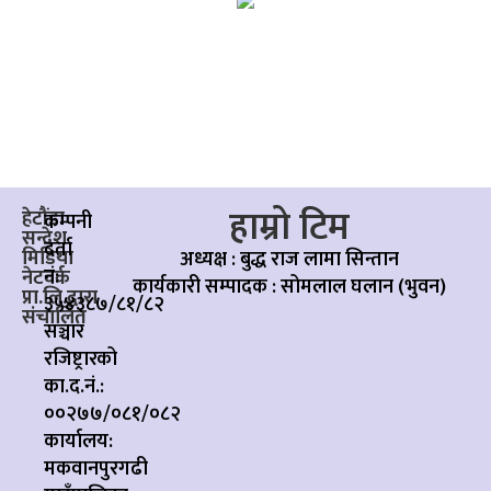
हाम्रो टिम
हेटौंडा
कम्पनी
सन्देश
दर्ता
मिडिया
अध्यक्ष : बुद्ध राज लामा सिन्तान
नं:
नेटवर्क
कार्यकारी सम्पादक :
सोमलाल घलान (भुवन)
प्रा.लि.द्वारा
३५४३८७/८१/८२
संचालित
सञ्चार
रजिष्ट्रारको
का.द.नं.:
००२७७/०८१/०८२
कार्यालय:
मकवानपुरगढी