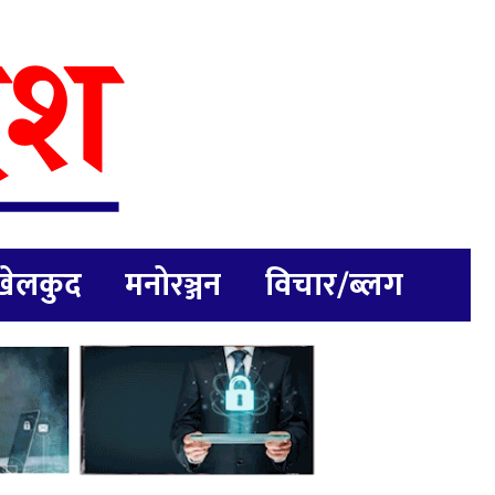
खेलकुद
मनोरञ्जन
विचार/ब्लग