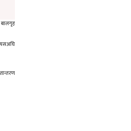
र बालगृह
र यसअघि
्तान्तरण