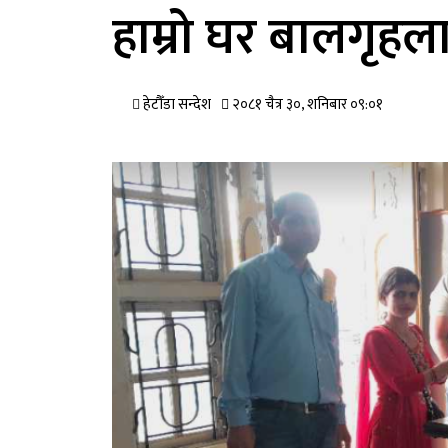
हाम्रो घर बालगृहल
हेटौँडा सन्देश
२०८१ चैत्र ३०, शनिबार ०९:०१