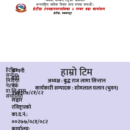
हाम्रो टिम
हेटौंडा
कम्पनी
सन्देश
दर्ता
मिडिया
अध्यक्ष : बुद्ध राज लामा सिन्तान
नं:
नेटवर्क
कार्यकारी सम्पादक :
सोमलाल घलान (भुवन)
प्रा.लि.द्वारा
३५४३८७/८१/८२
संचालित
सञ्चार
रजिष्ट्रारको
का.द.नं.:
००२७७/०८१/०८२
कार्यालय: