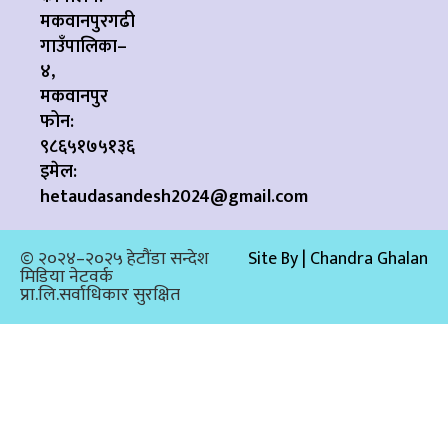
मकवानपुरगढी
गाउँपालिका–
४,
मकवानपुर
फोन:
९८६५१७५१३६
इमेल:
hetaudasandesh2024@gmail.com
© २०२४–२०२५ हेटौंडा सन्देश
Site By | Chandra Ghalan
मिडिया नेटवर्क
प्रा.लि.सर्वाधिकार सुरक्षित​