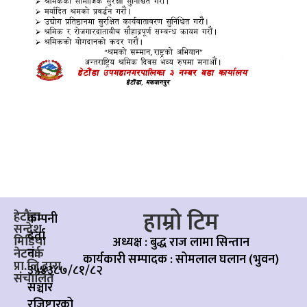
हाम्रो टिम
हेटौंडा
कम्पनी
सन्देश
दर्ता
मिडिया
अध्यक्ष : बुद्ध राज लामा सिन्तान
नं:
नेटवर्क
कार्यकारी सम्पादक :
सोमलाल घलान (भुवन)
प्रा.लि.द्वारा
३५४३८७/८१/८२
संचालित
सञ्चार
रजिष्ट्रारको