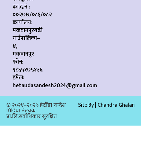
का.द.नं.:
००२७७/०८१/०८२
कार्यालय:
मकवानपुरगढी
गाउँपालिका–
४,
मकवानपुर
फोन:
९८६५१७५१३६
इमेल:
hetaudasandesh2024@gmail.com
© २०२४–२०२५ हेटौंडा सन्देश
Site By | Chandra Ghalan
मिडिया नेटवर्क
प्रा.लि.सर्वाधिकार सुरक्षित​