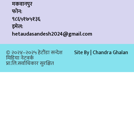
मकवानपुर
फोन:
९८६५१७५१३६
इमेल:
hetaudasandesh2024@gmail.com
© २०२४–२०२५ हेटौंडा सन्देश
Site By | Chandra Ghalan
मिडिया नेटवर्क
प्रा.लि.सर्वाधिकार सुरक्षित​