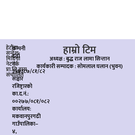
हाम्रो टिम
हेटौंडा
कम्पनी
सन्देश
दर्ता
मिडिया
अध्यक्ष : बुद्ध राज लामा सिन्तान
नं:
नेटवर्क
कार्यकारी सम्पादक :
सोमलाल घलान (भुवन)
प्रा.लि.द्वारा
३५४३८७/८१/८२
संचालित
सञ्चार
रजिष्ट्रारको
का.द.नं.:
००२७७/०८१/०८२
कार्यालय:
मकवानपुरगढी
गाउँपालिका–
४,