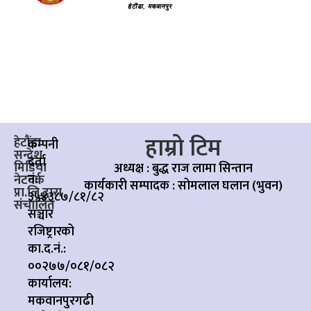
हाम्रो टिम
हेटौंडा
कम्पनी
सन्देश
दर्ता
मिडिया
अध्यक्ष : बुद्ध राज लामा सिन्तान
नं:
नेटवर्क
कार्यकारी सम्पादक :
सोमलाल घलान (भुवन)
प्रा.लि.द्वारा
३५४३८७/८१/८२
संचालित
सञ्चार
रजिष्ट्रारको
का.द.नं.:
००२७७/०८१/०८२
कार्यालय:
मकवानपुरगढी