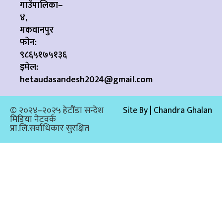
गाउँपालिका–
४,
मकवानपुर
फोन:
९८६५१७५१३६
इमेल:
hetaudasandesh2024@gmail.com
© २०२४–२०२५ हेटौंडा सन्देश
Site By | Chandra Ghalan
मिडिया नेटवर्क
प्रा.लि.सर्वाधिकार सुरक्षित​