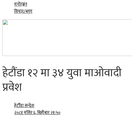
मनोरञ्जन
विचार/ब्लग
हेटौंडा १२ मा ३४ युवा माओवादी
प्रवेश
हेटौँडा सन्देश
२०८१ मंसिर ६, बिहीबार २१:५०