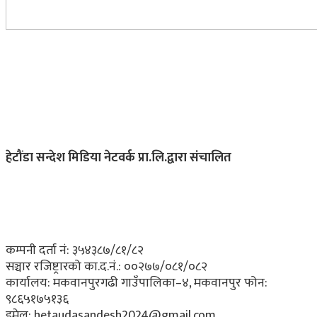
हेटौंडा सन्देश मिडिया नेटवर्क प्रा.लि.द्वारा संचालित
कम्पनी दर्ता नं: ३५४३८७/८१/८२
सञ्चार रजिष्ट्रारको का.द.नं.:
००२७७/०८१/०८२
कार्यालय:
मकवानपुरगढी गाउँपालिका–४, मकवानपुर
फोन:
९८६५१७५१३६
इमेल:
hetaudasandesh2024@gmail.com