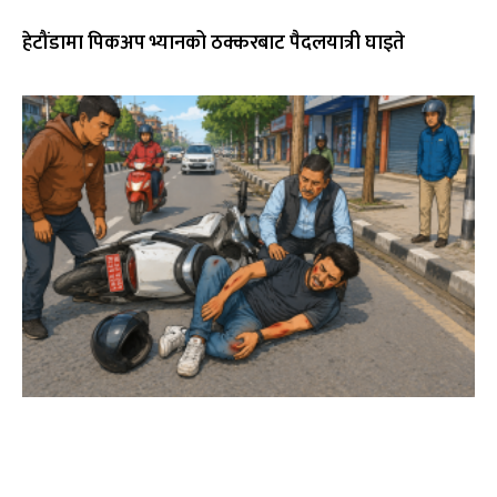
हेटौंडामा पिकअप भ्यानको ठक्करबाट पैदलयात्री घाइते