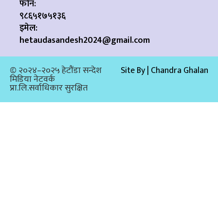
फोन:
९८६५१७५१३६
इमेल:
hetaudasandesh2024@gmail.com
© २०२४–२०२५ हेटौंडा सन्देश
Site By | Chandra Ghalan
मिडिया नेटवर्क
प्रा.लि.सर्वाधिकार सुरक्षित​