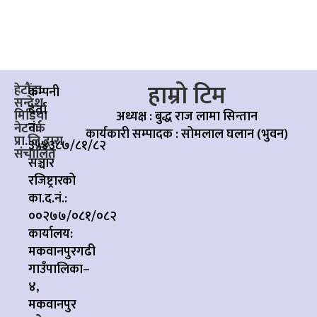
हाम्रो टिम
हेटौंडा
कम्पनी
सन्देश
दर्ता
मिडिया
अध्यक्ष : बुद्ध राज लामा सिन्तान
नं:
नेटवर्क
कार्यकारी सम्पादक :
सोमलाल घलान (भुवन)
प्रा.लि.द्वारा
३५४३८७/८१/८२
संचालित
सञ्चार
रजिष्ट्रारको
का.द.नं.:
००२७७/०८१/०८२
कार्यालय:
मकवानपुरगढी
गाउँपालिका–
४,
मकवानपुर