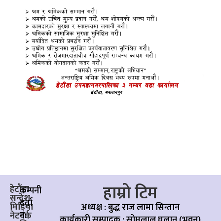
हाम्रो टिम
हेटौंडा
कम्पनी
सन्देश
दर्ता
मिडिया
अध्यक्ष : बुद्ध राज लामा सिन्तान
नं:
नेटवर्क
कार्यकारी सम्पादक :
सोमलाल घलान (भुवन)