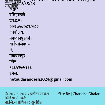
प्रा.लि.द्वारा
३५४३८७/८१/८२
संचालित
सञ्चार
रजिष्ट्रारको
का.द.नं.:
००२७७/०८१/०८२
कार्यालय:
मकवानपुरगढी
गाउँपालिका–
४,
मकवानपुर
फोन:
९८६५१७५१३६
इमेल:
hetaudasandesh2024@gmail.com
© २०२४–२०२५ हेटौंडा सन्देश
Site By | Chandra Ghalan
मिडिया नेटवर्क
प्रा.लि.सर्वाधिकार सुरक्षित​