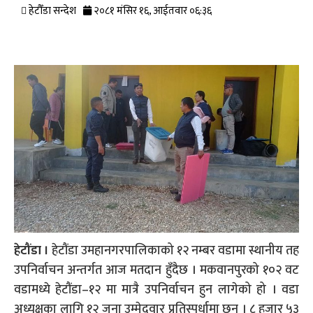
हेटौँडा सन्देश
२०८१ मंसिर १६, आईतवार ०६:३६
हेटौंडा ।
हेटौंडा उमहानगरपालिकाको १२ नम्बर वडामा स्थानीय तह
उपनिर्वाचन अन्तर्गत आज मतदान हुँदैछ । मकवानपुरको १०२ वट
वडामध्ये हेटौंडा–१२ मा मात्रै उपनिर्वाचन हुन लागेको हो । वडा
अध्यक्षका लागि १२ जना उम्मेदवार प्रतिस्पर्धामा छन् । ८ हजार ५३