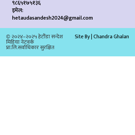
९८६५१७५१३६
इमेल:
hetaudasandesh2024@gmail.com
© २०२४–२०२५ हेटौंडा सन्देश
Site By | Chandra Ghalan
मिडिया नेटवर्क
प्रा.लि.सर्वाधिकार सुरक्षित​