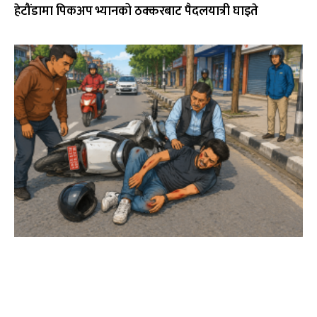
हेटौंडामा पिकअप भ्यानको ठक्करबाट पैदलयात्री घाइते