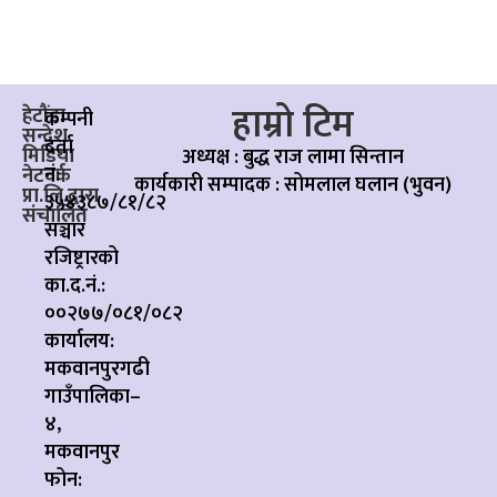
हाम्रो टिम
हेटौंडा
कम्पनी
सन्देश
दर्ता
मिडिया
अध्यक्ष : बुद्ध राज लामा सिन्तान
नं:
नेटवर्क
कार्यकारी सम्पादक :
सोमलाल घलान (भुवन)
प्रा.लि.द्वारा
३५४३८७/८१/८२
संचालित
सञ्चार
रजिष्ट्रारको
का.द.नं.:
००२७७/०८१/०८२
कार्यालय:
मकवानपुरगढी
गाउँपालिका–
४,
मकवानपुर
फोन: