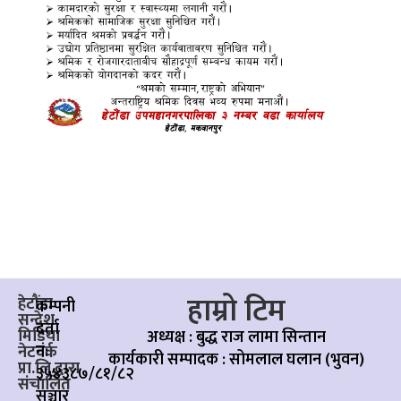
हाम्रो टिम
हेटौंडा
कम्पनी
सन्देश
दर्ता
मिडिया
अध्यक्ष : बुद्ध राज लामा सिन्तान
नं:
नेटवर्क
कार्यकारी सम्पादक :
सोमलाल घलान (भुवन)
प्रा.लि.द्वारा
३५४३८७/८१/८२
संचालित
सञ्चार