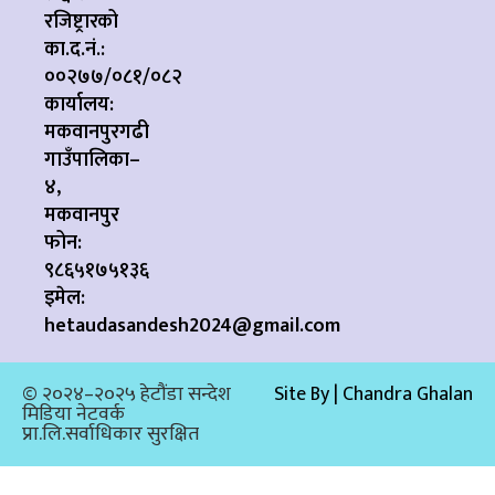
रजिष्ट्रारको
का.द.नं.:
००२७७/०८१/०८२
कार्यालय:
मकवानपुरगढी
गाउँपालिका–
४,
मकवानपुर
फोन:
९८६५१७५१३६
इमेल:
hetaudasandesh2024@gmail.com
© २०२४–२०२५ हेटौंडा सन्देश
Site By | Chandra Ghalan
मिडिया नेटवर्क
प्रा.लि.सर्वाधिकार सुरक्षित​