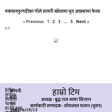
मकवानपुरगढीका गोले सामरी खोलामा मृत अवस्थामा फेला
« Previous
1
2
3
…
5
Next »
हाम्रो टिम
हेटौंडा
कम्पनी
सन्देश
दर्ता
मिडिया
अध्यक्ष : बुद्ध राज लामा सिन्तान
नं:
नेटवर्क
कार्यकारी सम्पादक :
सोमलाल घलान (भुवन)
प्रा.लि.द्वारा
३५४३८७/८१/८२