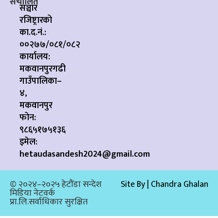
संचालित
सञ्चार
रजिष्ट्रारको
का.द.नं.:
००२७७/०८१/०८२
कार्यालय:
मकवानपुरगढी
गाउँपालिका–
४,
मकवानपुर
फोन:
९८६५१७५१३६
इमेल:
hetaudasandesh2024@gmail.com
© २०२४–२०२५ हेटौंडा सन्देश
Site By | Chandra Ghalan
मिडिया नेटवर्क
प्रा.लि.सर्वाधिकार सुरक्षित​