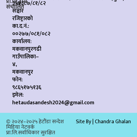
प्रा.लि.द्वारा
३५४३८७/८१/८२
संचालित
सञ्चार
रजिष्ट्रारको
का.द.नं.:
००२७७/०८१/०८२
कार्यालय:
मकवानपुरगढी
गाउँपालिका–
४,
मकवानपुर
फोन:
९८६५१७५१३६
इमेल:
hetaudasandesh2024@gmail.com
© २०२४–२०२५ हेटौंडा सन्देश
Site By | Chandra Ghalan
मिडिया नेटवर्क
प्रा.लि.सर्वाधिकार सुरक्षित​