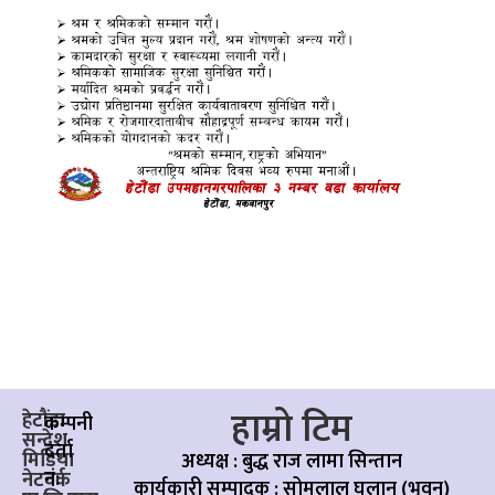
हाम्रो टिम
हेटौंडा
कम्पनी
सन्देश
दर्ता
मिडिया
अध्यक्ष : बुद्ध राज लामा सिन्तान
नं:
नेटवर्क
कार्यकारी सम्पादक :
सोमलाल घलान (भुवन)