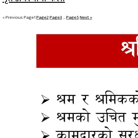
« Previous
Page
1
Page
2
Page
3
…
Page
5
Next »