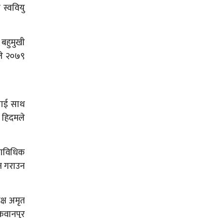
 स्ववियु
 बहुमुखी
ुले २०७९
लाई साथ
ा हिदमले
्राविधिक
थन गराउन
क्ष अमृत
मकवानपुर