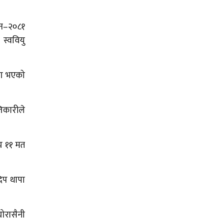
ाचन–२०८१
 स्ववियु
 मा भएको
तिकारीले
सय ११ मत
िप थापा
घोरासैनी