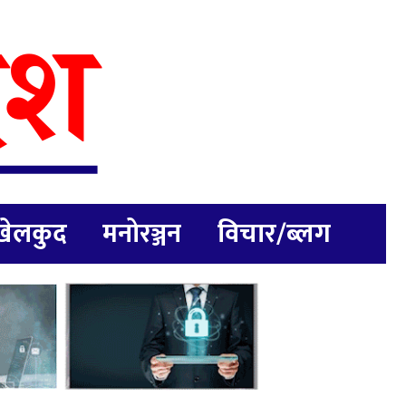
खेलकुद
मनोरञ्जन
विचार/ब्लग