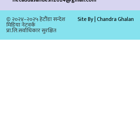
© २०२४–२०२५ हेटौंडा सन्देश
Site By | Chandra Ghalan
मिडिया नेटवर्क
प्रा.लि.सर्वाधिकार सुरक्षित​