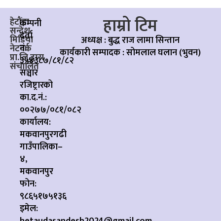
हाम्रो टिम
हेटौंडा
कम्पनी
सन्देश
दर्ता
मिडिया
अध्यक्ष : बुद्ध राज लामा सिन्तान
नं:
नेटवर्क
कार्यकारी सम्पादक :
सोमलाल घलान (भुवन)
प्रा.लि.द्वारा
३५४३८७/८१/८२
संचालित
सञ्चार
रजिष्ट्रारको
का.द.नं.:
००२७७/०८१/०८२
कार्यालय:
मकवानपुरगढी
गाउँपालिका–
४,
मकवानपुर
फोन:
९८६५१७५१३६
इमेल:
hetaudasandesh2024@gmail.com