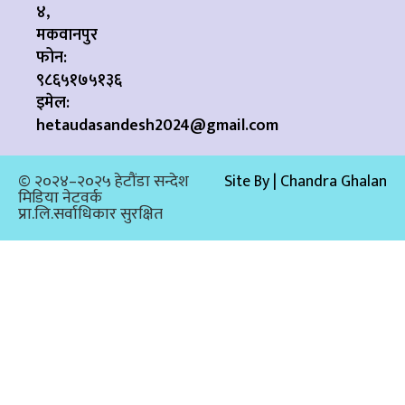
४,
मकवानपुर
फोन:
९८६५१७५१३६
इमेल:
hetaudasandesh2024@gmail.com
© २०२४–२०२५ हेटौंडा सन्देश
Site By | Chandra Ghalan
मिडिया नेटवर्क
प्रा.लि.सर्वाधिकार सुरक्षित​