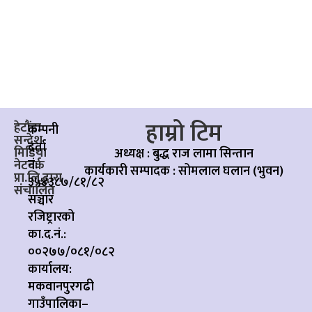
हाम्रो टिम
हेटौंडा
कम्पनी
सन्देश
दर्ता
मिडिया
अध्यक्ष : बुद्ध राज लामा सिन्तान
नं:
नेटवर्क
कार्यकारी सम्पादक :
सोमलाल घलान (भुवन)
प्रा.लि.द्वारा
३५४३८७/८१/८२
संचालित
सञ्चार
रजिष्ट्रारको
का.द.नं.:
००२७७/०८१/०८२
कार्यालय:
मकवानपुरगढी
गाउँपालिका–