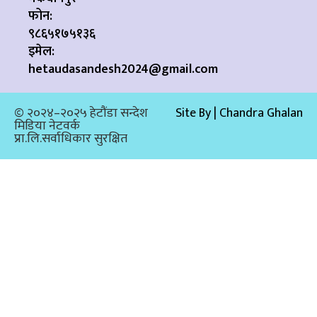
फोन:
९८६५१७५१३६
इमेल:
hetaudasandesh2024@gmail.com
© २०२४–२०२५ हेटौंडा सन्देश
Site By | Chandra Ghalan
मिडिया नेटवर्क
प्रा.लि.सर्वाधिकार सुरक्षित​