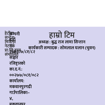
हाम्रो टिम
हेटौंडा
कम्पनी
सन्देश
दर्ता
मिडिया
अध्यक्ष : बुद्ध राज लामा सिन्तान
नं:
नेटवर्क
कार्यकारी सम्पादक :
सोमलाल घलान (भुवन)
प्रा.लि.द्वारा
३५४३८७/८१/८२
संचालित
सञ्चार
रजिष्ट्रारको
का.द.नं.:
००२७७/०८१/०८२
कार्यालय:
मकवानपुरगढी
गाउँपालिका–
४,
मकवानपुर