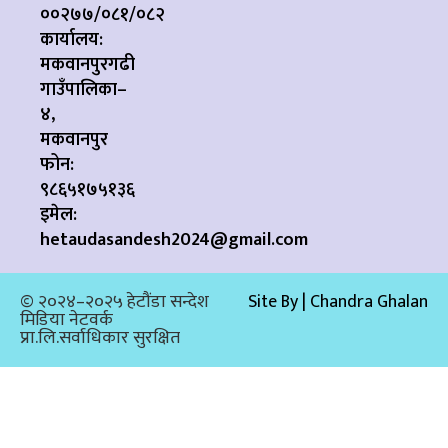
००२७७/०८१/०८२
कार्यालय:
मकवानपुरगढी
गाउँपालिका–
४,
मकवानपुर
फोन:
९८६५१७५१३६
इमेल:
hetaudasandesh2024@gmail.com
© २०२४–२०२५ हेटौंडा सन्देश
Site By | Chandra Ghalan
मिडिया नेटवर्क
प्रा.लि.सर्वाधिकार सुरक्षित​