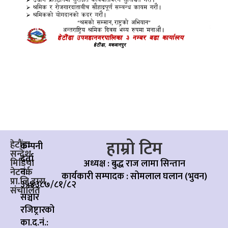
हाम्रो टिम
हेटौंडा
कम्पनी
सन्देश
दर्ता
मिडिया
अध्यक्ष : बुद्ध राज लामा सिन्तान
नं:
नेटवर्क
कार्यकारी सम्पादक :
सोमलाल घलान (भुवन)
प्रा.लि.द्वारा
३५४३८७/८१/८२
संचालित
सञ्चार
रजिष्ट्रारको
का.द.नं.: