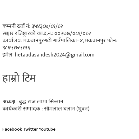
कम्पनी दर्ता नं: ३५४३८७/८१/८२
सञ्चार रजिष्ट्रारको का.द.नं.:
००२७७/०८१/०८२
कार्यालय:
मकवानपुरगढी गाउँपालिका–४, मकवानपुर
फोन:
९८६५१७५१३६
इमेल:
hetaudasandesh2024@gmail.com
हाम्रो टिम
अध्यक्ष : बुद्ध राज लामा सिन्तान
कार्यकारी सम्पादक :
सोमलाल घलान (भुवन)
Facebook
Twitter
Youtube